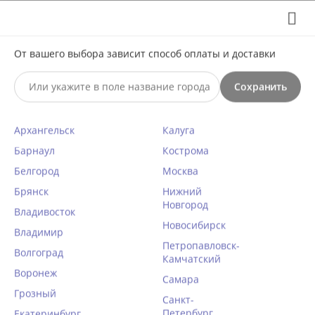
Выберите свой город
8 (495) 295-60-65

От вашего выбора зависит способ оплаты и доставки

Сохранить
0




КАТАЛОГ

Архангельск
Калуга
Чулки Fiore 4060/G LEMONADE
Барнаул
Кострома
20 den телесный
Белгород
Москва
Брянск
Нижний
Главная
/
Чулки, носки, колготки
/
Чулки
/
На силиконе
/
Новгород
Владивосток
Новосибирск
Владимир
КОД ТОВАРА:
FR30083
Петропавловск-
Волгоград
Камчатский
Воронеж
Самара
Грозный
Санкт-
Петербург
Екатеринбург