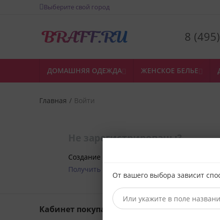
Выберите свой город
8 (495
ДОМАШНЯЯ ОДЕЖДА
ЖЕНСКОЕ БЕЛЬЕ


Главная
/
Войти
Не зарегистрированы?
Создание учетной записи займет не больш
Получить 250 бонусов за регистрацию
От вашего выбора зависит спо
Кабинет покупателя
Оформл