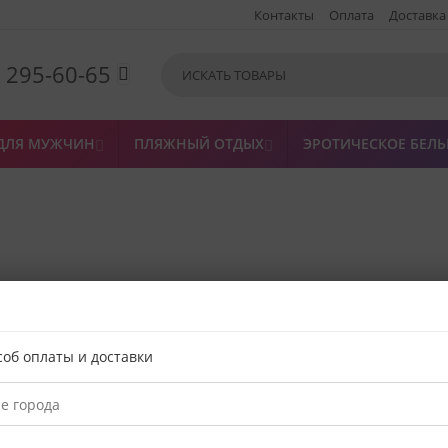
Контакты
Оплата
Доставка
) 295-60-65

ДЛЯ МУЖЧИН
ПЛЯЖНЫЙ ОТДЫХ
ЭРОТИЧЕСКОЕ БЕЛЬ


е минуты.
соб оплаты и доставки
ение заказа
Магазин