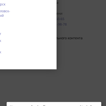
Понедельник-пятница
рск
ти
10:00 - 18:00
ловск-
по московскому времени
ий
Телефон:
8 (495) 295-60-65
WhatsApp:
8 (925) 815-98-78
г
 Копирование текстового и визуального контента
к
к