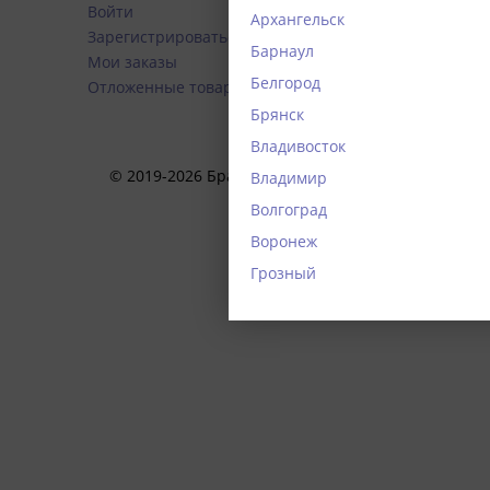
Войти
Оплата
Архангельск
Зарегистрироваться
Доставка
Барнаул
Мои заказы
Акции
Белгород
Отложенные товары
Обмен и 
Брянск
Владивосток
© 2019-2026 Брафф.ру интернет-магазин нижнего
Владимир
Волгоград
Воронеж
Грозный