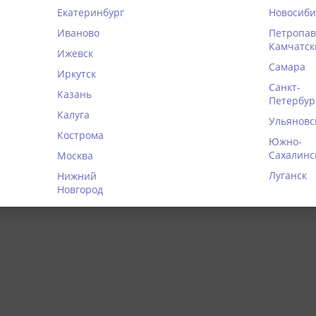
Отзывы покупателей
Екатеринбург
Новосиби
Политика конфиденциальнос
Иваново
Петропав
Публичная оферта
Камчатск
Ижевск
возврат
Карта сайта
Самара
Иркутск
Санкт-
Казань
Петербур
 белья, купальников и домашней одежды. Все права защищены.
Калуга
Ульяновс
запрещено.
Кострома
Южно-
Сахалинс
Москва
Луганск
Нижний
Новгород