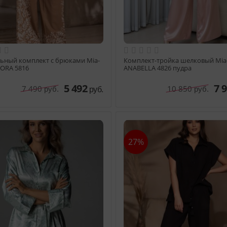
ьный комплект с брюками Mia-
Комплект-тройка шелковый Mia
ORA 5816
ANABELLA 4826 пудра
5 492
7 
7 490
10 850
руб.
руб.
руб.
27%