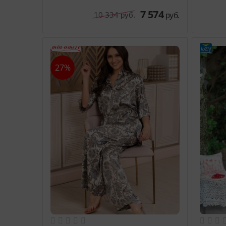
7 574
10 334
руб.
руб.
27%