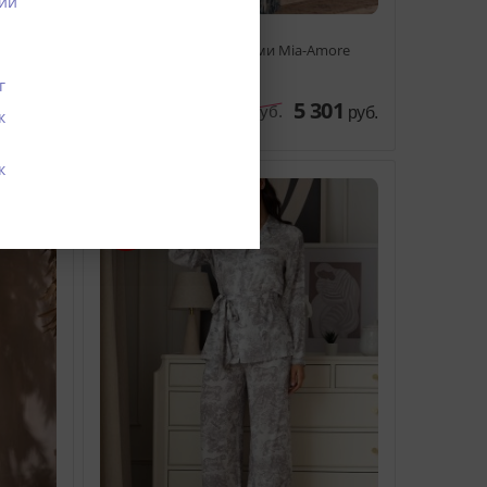
ий
a-
Костюм жилет с брюками Mia-Amore
EIDAN 5737
г
299
5 301
7 232
руб.
руб.
руб.
к
к
27%