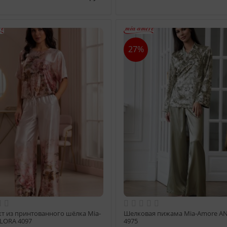
27%
т из принтованного шёлка Mia-
Шелковая пижама Mia-Amore A
LORA 4097
4975