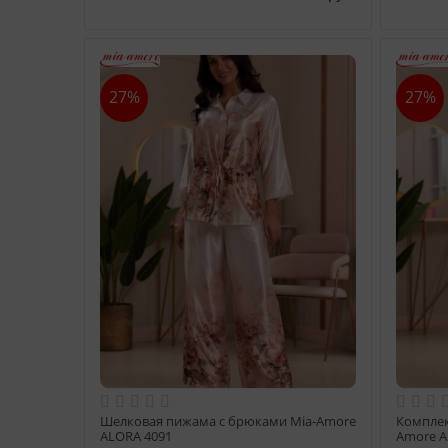
27%
27%
Шелковая пижама с брюками Mia-Amore
Комплек
ALORA 4091
Amore A