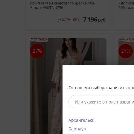
Комплект из смесового шелка Mia-
Хлопков
Amore ANITA 4756
566 кра
7 196
9 816
руб.
руб.
27%
27%
От вашего выбора зависит спо
Архангельск
Барнаул