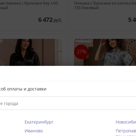
ая пижама с брюками Key LNS
Пижама с брюками из хлопка Ke
сный
735 бежевый
6 472
5 
руб.
27%
соб оплаты и доставки
Екатеринбург
Новосиби
Иваново
Петропав