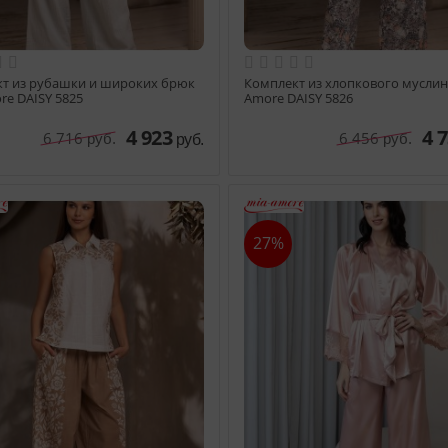
т из рубашки и широких брюк
Комплект из хлопкового муслин
re DAISY 5825
Amore DAISY 5826
4 923
4 
6 716
6 456
руб.
руб.
руб.
27%