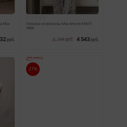
а Mia-
Пижама из вискозы Mia-Amore KANTI
5866
732
4 543
6 198
руб.
руб.
руб.
27%