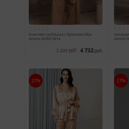
Комплект рубашка с брюками Mia-
Натурал
Amore DORA 5814
Amore D
4 732
7 232
руб.
руб.
27%
27%