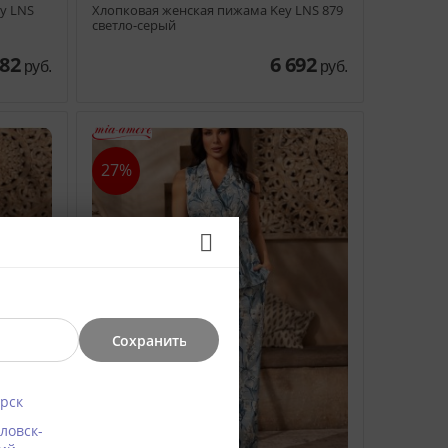
y LNS
Хлопковая женская пижама Key LNS 879
светло-серый
482
6 692
руб.
руб.
27%
Сохранить
рск
ловск-