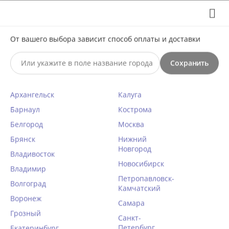
Выберите свой город
8 (495) 295-60-65

С 10 по 23 августа по всем вопросам звоните +7(991)981-
От вашего выбора зависит способ оплаты и доставки
59-81 или на почту support@braff.ru
Сохранить

Архангельск
Калуга
0




КАТАЛОГ

Барнаул
Кострома
Белгород
Москва
Брянск
В сеточку
Нижний
Новгород
Владивосток
Новосибирск
Главная
/
Чулки, носки, колготки
/
Колготки
/
В сеточку
Владимир
Петропавловск-
Волгоград
Камчатский

Фильтры
Воронеж
Самара
Грозный
Санкт-
Петербург
Екатеринбург