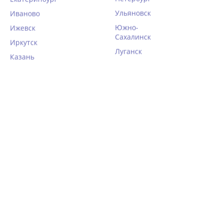
Ульяновск
Иваново
Южно-
Ижевск
Сахалинск
Иркутск
Луганск
Казань
Чёрные колготки в сеточку
Колготки в крупную сетку
Fiore 5000/O GRETA
Gabriella 153-231 KABARETTE
COLLAND
940
1 026
руб.
руб.