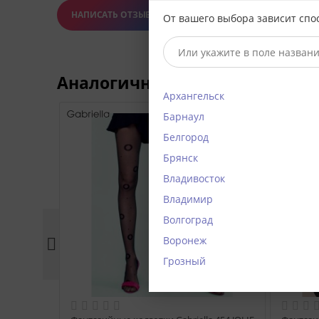
НАПИСАТЬ ОТЗЫВ
От вашего выбора зависит спо
Аналогичные модели
Архангельск
Барнаул
Белгород
Брянск
Владивосток
Владимир
Волгоград
Воронеж

Грозный