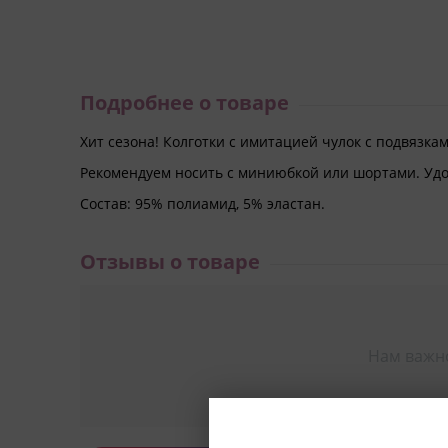
Подробнее о товаре
Хит сезона! Колготки с имитацией чулок с подвязка
Рекомендуем носить с миниюбкой или шортами. Удо
Состав: 95% полиамид, 5% эластан.
Отзывы о товаре
Нам важн