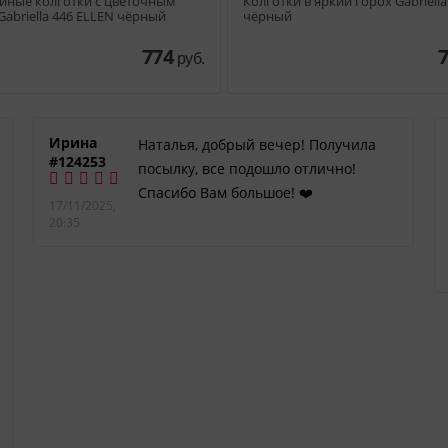
йные колготки с цветочным
Колготки в яркий горох Gabriella
Gabriella 446 ELLEN чёрный
чёрный
774
руб.
Ирина
Наталья, добрый вечер! Получила
#124253
посылку, все подошло отлично!
Спасибо Вам большое! ❤️
17/11/2025,
20:35