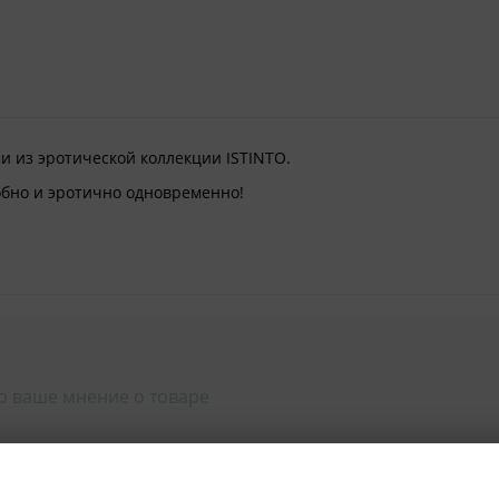
ми из эротической коллекции ISTINTO.
бно и эротично одновременно!
о ваше мнение о товаре