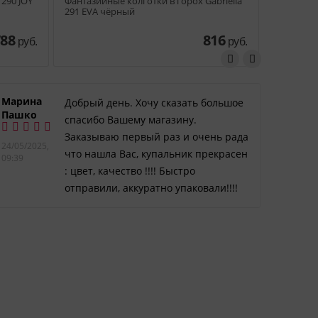
 290 JOY
Фантазийные колготки в горох Gabriella
Колготки 
291 EVA чёрный
ENCORE 2
788
816
руб.
руб.
Марина
от Ю
Добрый день. Хочу сказать большое
Пашко
Влад
спасибо Вашему магазину.
Заказываю первый раз и очень рада
24/05/2025,
16/03/2
что нашла Вас, купальник прекрасен
09:39
18:41
: цвет, качество !!!! Быстро
отправили, аккуратно упаковали!!!!