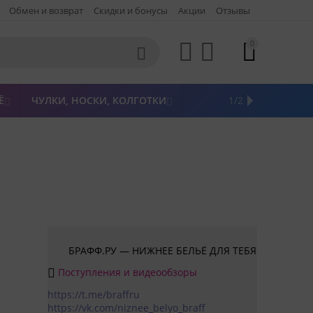
Обмен и возврат
Скидки и бонусы
Акции
Отзывы
0




Ё
ЧУЛКИ, НОСКИ, КОЛГОТКИ
ЖЕНСКАЯ ОДЕЖДА
ПОСЛЕДНИЙ РАЗМЕР
НОВИНКИ
РАСПРОДАЖА
БРЕНДЫ
1/2



БРАФФ.РУ — НИЖНЕЕ БЕЛЬЁ ДЛЯ ТЕБЯ
Поступления и видеообзоры

https://t.me/braffru
https://vk.com/niznee_belyo_braff