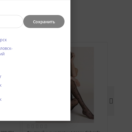
Сохранить
рск
ловск-
ий
г
к
к
