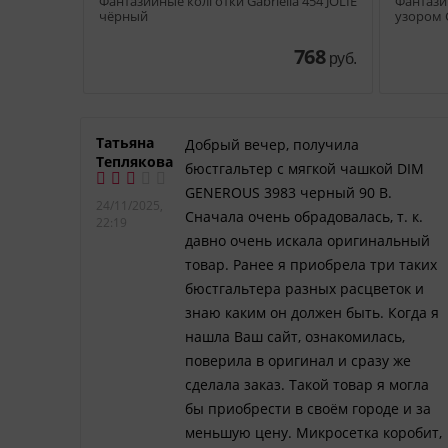
1/G DAINTY
Фантазийные колготки Gabriella 454 JOLIE
Фантази
чёрный
узором 
770
768
руб.
руб.
Татьяна
 в
Добрый вечер, получила
Теплякова
олном
бюстгальтер с мягкой чашкой DIM
стью
GENEROUS 3983 черный 90 B.
24/11/2025,
 Очень
Сначала очень обрадовалась, т. к.
22:19
и
давно очень искала оригинальный
в.
товар. Ранее я приобрела три таких
бюстгальтера разных расцветок и
!»
знаю каким он должен быть. Когда я
нашла Ваш сайт, ознакомилась,
поверила в оригинал и сразу же
сделала заказ. Такой товар я могла
бы приобрести в своём городе и за
меньшую цену. Микросетка коробит,