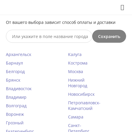
Выберите свой город
8 (495) 295-60-65

С 10 по 23 августа по всем вопросам звоните +7(991)981-
От вашего выбора зависит способ оплаты и доставки
59-81 или на почту support@braff.ru
Сохранить

Архангельск
Калуга
0




КАТАЛОГ

Барнаул
Кострома
Белгород
Москва
Хлопковые носки с махровой
Брянск
Нижний
Новгород
стопой CONTE ACTIVE 16С-92СП
Владивосток
092 темно-синий
Новосибирск
Владимир
Петропавловск-
Главная
/
Чулки, носки, колготки
/
Женские носки
/
Волгоград
Камчатский
Воронеж
Короткие
/
Самара
Грозный
КОД ТОВАРА:
CN40110
Санкт-
Петербург
Екатеринбург