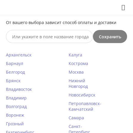
Выберите свой город
8 (495) 295-60-65

От вашего выбора зависит способ оплаты и доставки

Сохранить
0




КАТАЛОГ

Архангельск
Калуга
Носки полиамидные женские
Барнаул
Кострома
CONTE FANTASY 16С-126СП
Белгород
Москва
turquoise
Брянск
Нижний
Новгород
Владивосток
Главная
/
Чулки, носки, колготки
/
Женские носки
/
Новосибирск
Владимир
Полиамидные
/
Петропавловск-
Волгоград
Камчатский
КОД ТОВАРА:
CN40199
Воронеж
Самара
Грозный
Санкт-
Петербург
Екатеринбург