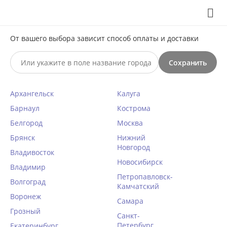
Выберите свой город
8 (495) 295-60-65

С 10 по 23 августа по всем вопросам звоните +7(991)981-
От вашего выбора зависит способ оплаты и доставки
59-81 или на почту support@braff.ru
Сохранить

Архангельск
Калуга
0




КАТАЛОГ

Барнаул
Кострома
Белгород
Москва
Брянск
Dimanche (Италия)
Нижний
Новгород
Владивосток
Новосибирск
Главная
/
Dimanche (Италия)
Владимир
Петропавловск-
Волгоград
Камчатский
Воронеж
Самара
Грозный
В этой категории нет товаров
Санкт-
Петербург
Екатеринбург