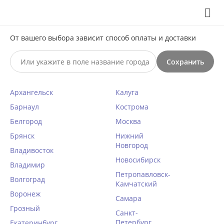
Выберите свой город
8 (495) 295-60-65

С 10 по 23 августа по всем вопросам звоните +7(991)981-
От вашего выбора зависит способ оплаты и доставки
59-81 или на почту support@braff.ru
Сохранить

Архангельск
Калуга
0




КАТАЛОГ

Барнаул
Кострома
Белгород
Москва
Пижама мужская со штанами
Брянск
Нижний
Новгород
Taro 3293/3294/3295 DARREN
Владивосток
Новосибирск
Главная
Владимир
/
Для мужчин
/
Мужская одежда
/
Петропавловск-
Волгоград
Написать отзыв
Мужские комплекты
/
Камчатский
Воронеж
КОД ТОВАРА:
TR30741
Самара
Грозный
Санкт-
Петербург
Екатеринбург