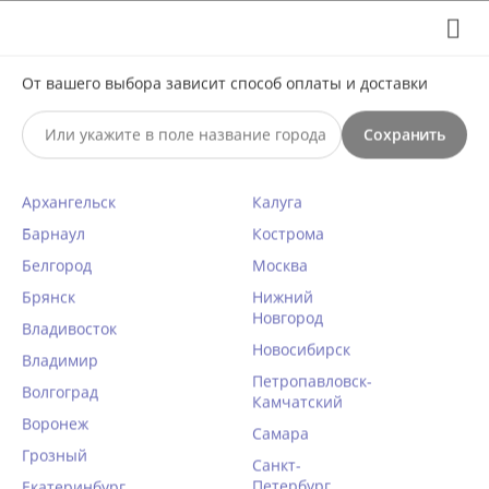
Выберите свой город
8 (495) 295-60-65

От вашего выбора зависит способ оплаты и доставки

Сохранить
0




КАТАЛОГ

Архангельск
Калуга
Барнаул
Кострома
Короткие
Белгород
Москва
Брянск
Главная
/
Домашняя одежда
/
Нижний
Халаты женские
/
Короткие
Новгород
Владивосток
Новосибирск

Фильтры
Владимир
Петропавловск-
Волгоград
Камчатский
Воронеж
Самара
Грозный
40%
Санкт-
Петербург
Екатеринбург