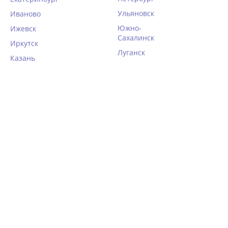
Ульяновск
Иваново
Южно-
Ижевск
Сахалинск
Иркутск
Луганск
Казань
Фланелевая сорочка-
Ночная рубашка Aruelle
рубашка Aruelle HENRIETTA
LARA
5 274
3 238
5 396
руб.
руб.
руб.
40%
30%