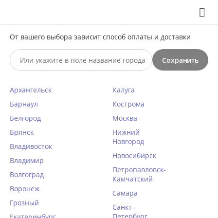
Выберите свой город
8 (495) 295-60-65

С 10 по 23 августа по всем вопросам звоните +7(991)981-
От вашего выбора зависит способ оплаты и доставки
59-81 или на почту support@braff.ru
Сохранить

Архангельск
Калуга
0




КАТАЛОГ

Барнаул
Кострома
Белгород
Москва
Сексуалный ролевой костюм
Брянск
Нижний
Новгород
Opium 950 ЗАЙКА
Владивосток
Новосибирск
Главная
Владимир
/
Эротическое бельё
/
Ролевые костюмы
/
Петропавловск-
Волгоград
Написать отзыв
Камчатский
Воронеж
КОД ТОВАРА:
OP70031
Самара
Грозный
Санкт-
Петербург
Екатеринбург