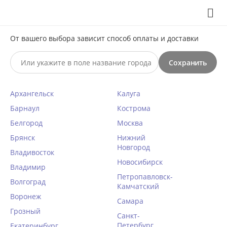
Выберите свой город
8 (495) 295-60-65

С 10 по 23 августа по всем вопросам звоните +7(991)981-
От вашего выбора зависит способ оплаты и доставки
59-81 или на почту support@braff.ru
Сохранить

Архангельск
Калуга
0




КАТАЛОГ

Барнаул
Кострома
Белгород
Москва
Пояс для чулок Julimex FUCHSIA
Брянск
Нижний
Новгород
PAS белый
Владивосток
Новосибирск
Главная
Владимир
/
Эротическое бельё
/
Сексуальные ножки
/
Петропавловск-
Волгоград
Пояса для чулок
/
Камчатский
Воронеж
КОД ТОВАРА:
JU30261
Самара
Грозный
Санкт-
[discount]%
Петербург
Екатеринбург