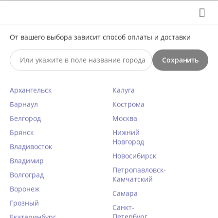
Выберите свой город
8 (495) 295-60-65

От вашего выбора зависит способ оплаты и доставки

Сохранить
0




КАТАЛОГ

Архангельск
Калуга
Сексуальное платье Chilirose
Барнаул
Кострома
4098
Белгород
Москва
Брянск
Нижний
Главная
/
Эротическое бельё
/
Сексуальные платья
/
Новгород
Владивосток
Новосибирск
Владимир
КОД ТОВАРА:
CR20147
Петропавловск-
Волгоград
Камчатский
Воронеж
Самара
Грозный
Санкт-
Петербург
Екатеринбург