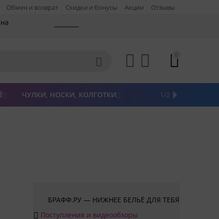
Обмен и возврат
Скидки и бонусы
Акции
Отзывы
 на
0




Ё
ЧУЛКИ, НОСКИ, КОЛГОТКИ
ЖЕНСКАЯ ОДЕЖДА
ПОСЛЕДНИЙ РАЗМЕР
НОВИНКИ
РАСПРОДАЖА
БРЕНДЫ
1/2



БРАФФ.РУ — НИЖНЕЕ БЕЛЬЁ ДЛЯ ТЕБЯ
Поступления и видеообзоры
