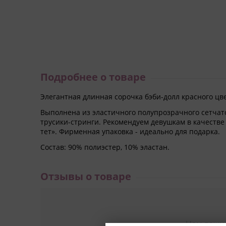
Подробнее о товаре
Элегантная длинная сорочка бэби-долл красного цв
Выполнена из эластичного полупрозрачного сетчато
трусики-стринги. Рекомендуем девушкам в качестве
тет». Фирменная упаковка - идеально для подарка.
Состав:
90% полиэстер, 10% эластан.
Отзывы о товаре
Нам важн