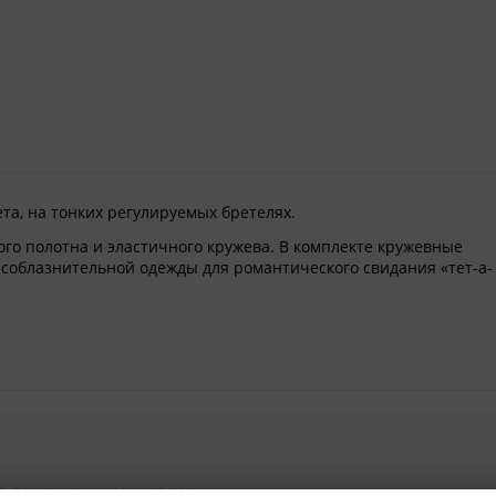
ета, на тонких регулируемых бретелях.
го полотна и эластичного кружева. В комплекте кружевные
 соблазнительной одежды для романтического свидания «тет-а-
о ваше мнение о товаре