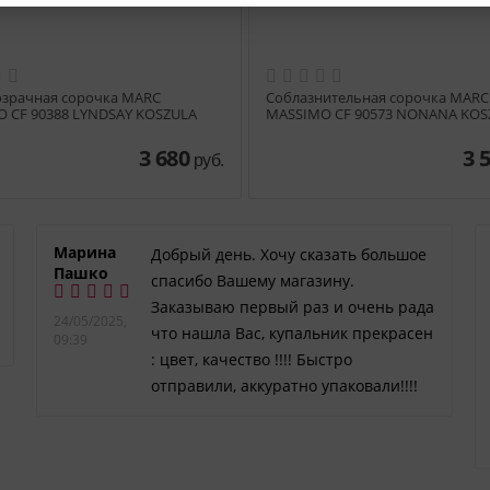
зрачная сорочка MARC
Соблазнительная сорочка MARC
 CF 90388 LYNDSAY KOSZULA
MASSIMO CF 90573 NONANA KOS
3 680
3 
руб.
Марина
Добрый день. Хочу сказать большое
Пашко
спасибо Вашему магазину.
Заказываю первый раз и очень рада
24/05/2025,
что нашла Вас, купальник прекрасен
09:39
: цвет, качество !!!! Быстро
отправили, аккуратно упаковали!!!!