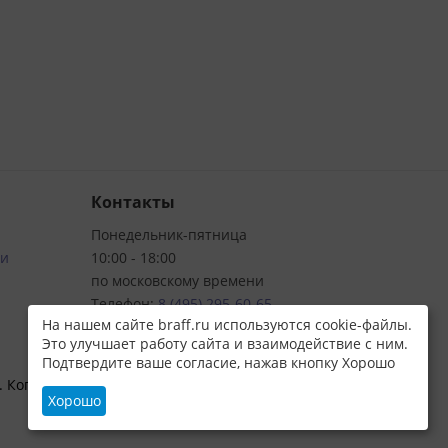
Контакты
Понедельник-пятница
ти
10:00 - 18:00
по московскому времени
Телефон:
8 (495) 295-60-65
На нашем сайте braff.ru используются cookie-файлы.
WhatsApp:
8 (925) 815-98-78
Это улучшает работу сайта и взаимодействие с ним.
Подтвердите ваше согласие, нажав кнопку Хорошо
 Копирование текстового и визуального контента
Хорошо