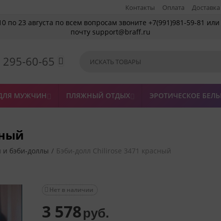
Контакты
Оплата
Доставка
10 по 23 августа по всем вопросам звоните +7(991)981-59-81 или
почту support@braff.ru
) 295-60-65

ДЛЯ МУЖЧИН
ПЛЯЖНЫЙ ОТДЫХ
ЭРОТИЧЕСКОЕ БЕЛЬ


сный
 и бэби-доллы
/
Бэби-долл Chilirose 3471 красный
Нет в наличии

3 578
руб.