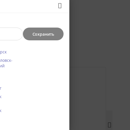
Сохранить
рск
ловск-
ий
25%
20%
г
к
к
