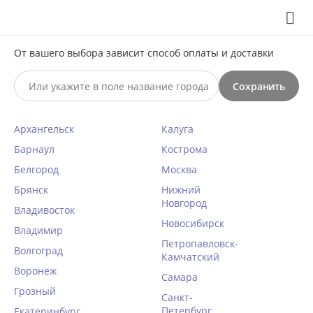
Выберите свой город
8 (495) 295-60-65

С 10 по 23 августа по всем вопросам звоните +7(991)981-
От вашего выбора зависит способ оплаты и доставки
59-81 или на почту support@braff.ru
Сохранить

Архангельск
Калуга
0




КАТАЛОГ

Барнаул
Кострома
Белгород
Москва
Бэби-долл с трусиками Caprice
Брянск
Нижний
Новгород
EVA красный
Владивосток
Новосибирск
Главная
Владимир
/
Эротическое бельё
/
Петропавловск-
Волгоград
1 Отзыв
Написать отзыв
Сексуальные сорочки и бэби-доллы
/
Камчатский
Воронеж
КОД ТОВАРА:
CA20028
Самара
Грозный
Санкт-
Петербург
Екатеринбург