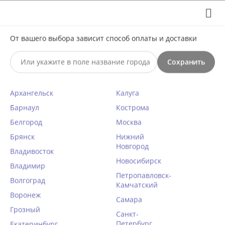
Выберите свой город
8 (495) 295-60-65

С 10 по 23 августа по всем вопросам звоните +7(991)981-
От вашего выбора зависит способ оплаты и доставки
59-81 или на почту support@braff.ru
Сохранить

Архангельск
Калуга
0




КАТАЛОГ

Барнаул
Кострома
Белгород
Москва
Сексуальная сорочка Obsessive
Брянск
Нижний
Новгород
866 CHEMISE
Владивосток
Новосибирск
Главная
Владимир
/
Эротическое бельё
/
Петропавловск-
Волгоград
Написать отзыв
Сексуальные сорочки и бэби-доллы
/
Камчатский
Воронеж
КОД ТОВАРА:
OBB6033
Самара
Грозный
Санкт-
Петербург
Екатеринбург