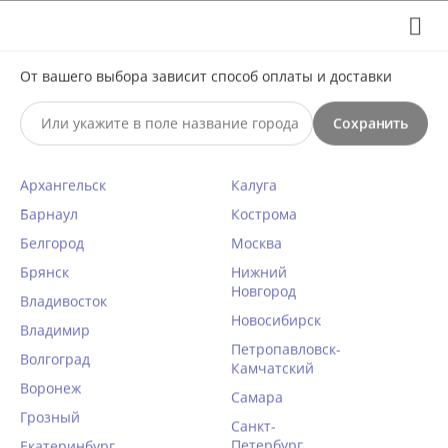
Выберите свой город
8 (495) 295-60-65

С 10 по 23 августа по всем вопросам звоните +7(991)981-
От вашего выбора зависит способ оплаты и доставки
59-81 или на почту support@braff.ru
Сохранить

Архангельск
Калуга
0




КАТАЛОГ

Барнаул
Кострома
Белгород
Москва
Бретель тканевая Julimex RB-277
Брянск
Нижний
Новгород
14мм с пластиковым крючком
Владивосток
Новосибирск
Главная
Владимир
/
Женское белье
/
Бюстгальтеры
/
Петропавловск-
Волгоград
Написать отзыв
Аксессуары для бюстгальтеров
/
Бретели тканевые
/
Камчатский
Воронеж
КОД ТОВАРА:
JU10148
Самара
Грозный
Санкт-
Петербург
Екатеринбург