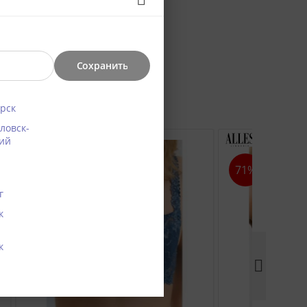
Сохранить
рск
ловск-
ий
57%
71%
г
к
к
