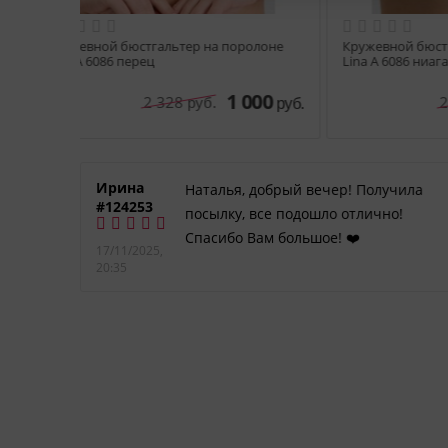
Кружевной бюстгальтер на поролоне
Кружевн
Lina A 6086 перец
Lina A 6
1 000
2 328
руб.
руб.
Ирина
Наталья, добрый вечер! Получила
#124253
DIM
посылку, все подошло отлично!
Спасибо Вам большое! ❤️
17/11/2025,
. к.
20:35
ьный
таких
к и
огда я
,
же
огла