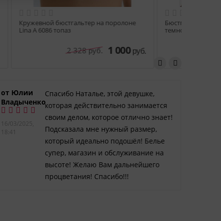
олоне
Кружевной бюстгальтер на поролоне
Бюстгальт
Lina A 6086 топаз
темно-си
000
1 000
2 328
руб.
руб.
руб.
от Юлии
Елена
Спасибо Наталье, этой девушке,
Владыченко
Егоро
которая действительно занимается
своим делом, которое отлично знает!
16/03/2025,
15/02/2
Подсказала мне нужный размер,
18:41
14:48
который идеально подошёл! Белье
супер, магазин и обслуживание на
высоте! Желаю Вам дальнейшего
процветания! Спасибо!!!