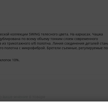
ской коллекции SWING телесного цвета. На каркасах. Чашка
ублирована по всему объему тонким слоем современного
 из трикотажного х/б полотна. Линия соединения деталей стан
го полотна с микрофиброй. Бретели съемные, регулируемые по
 хлопок 10%.
о ваше мнение о товаре