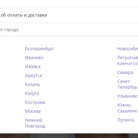
соб оплаты и доставки
Екатеринбург
Новосиби
Иваново
Петропав
Камчатск
Ижевск
Самара
Иркутск
57%
Санкт-
Казань
Петербур
Калуга
Ульяновс
Кострома
Южно-
Сахалинс
Москва
Луганск
Нижний
Новгород