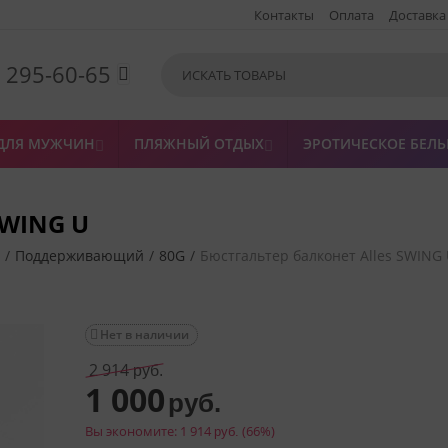
Контакты
Оплата
Доставка
) 295-60-65

ДЛЯ МУЖЧИН
ПЛЯЖНЫЙ ОТДЫХ
ЭРОТИЧЕСКОЕ БЕЛЬ


SWING U
/
Поддерживающий
/
80G
/
Бюстгальтер балконет Alles SWING
Нет в наличии

2 914
руб.
1 000
руб.
Вы экономите:
1 914
(
66
%)
руб.