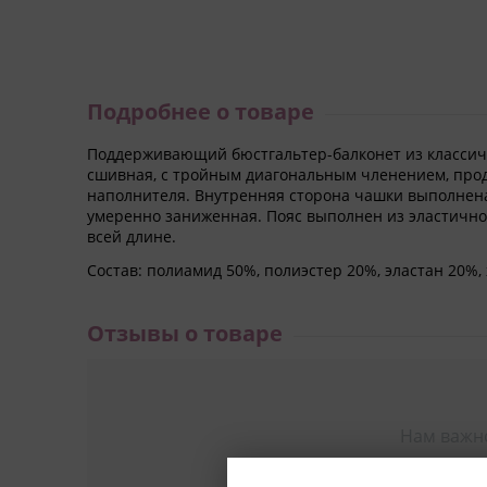
Подробнее о товаре
Поддерживающий бюстгальтер-балконет из классиче
сшивная, с тройным диагональным членением, прод
наполнителя. Внутренняя сторона чашки выполнена
умеренно заниженная. Пояс выполнен из эластично
всей длине.
Состав: полиамид 50%, полиэстер 20%, эластан 20%,
Отзывы о товаре
Нам важн