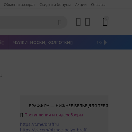
Обмен и возврат
Скидки и бонусы
Акции
Отзывы
0




Ё
ЧУЛКИ, НОСКИ, КОЛГОТКИ
ЖЕНСКАЯ ОДЕЖДА
ПОСЛЕДНИЙ РАЗМЕР
НОВИНКИ
РАСПРОДАЖА
БРЕНДЫ
1/2



 U
БРАФФ.РУ — НИЖНЕЕ БЕЛЬЁ ДЛЯ ТЕБЯ
Поступления и видеообзоры

https://t.me/braffru
https://vk.com/niznee_belyo_braff