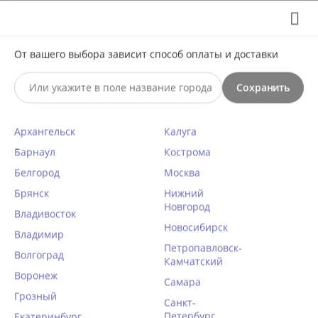
Выберите свой город
8 (495) 295-60-65

С 10 по 23 августа по всем вопросам звоните +7(991)981-
От вашего выбора зависит способ оплаты и доставки
59-81 или на почту support@braff.ru
Сохранить

Архангельск
Калуга
0




КАТАЛОГ

Барнаул
Кострома
Белгород
Москва
Трусы бразилиана Esotiq 36926
Брянск
Нижний
Новгород
IMANY розовый
Владивосток
Новосибирск
Главная
Владимир
/
Женское белье
/
Трусики
/
Бразилиана
/
Петропавловск-
Волгоград
44 размер
/
Камчатский
Воронеж
КОД ТОВАРА:
EQ60143
Самара
Грозный
Санкт-
[discount]%
Петербург
Екатеринбург