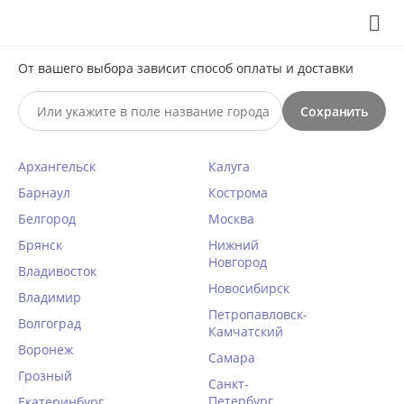
Выберите свой город
8 (495) 295-60-65

От вашего выбора зависит способ оплаты и доставки

Сохранить
0




КАТАЛОГ

Архангельск
Калуга
Барнаул
Кострома
Хлопковые трусы синие
Белгород
Москва
Брянск
Главная
/
Женское белье
/
Трусики
Нижний
/
Хлопковые трусы
/
Новгород
Владивосток
синий
Новосибирск

Фильтры
Владимир
Петропавловск-
Волгоград
Камчатский
Воронеж
Самара
Грозный
Санкт-
Петербург
Екатеринбург