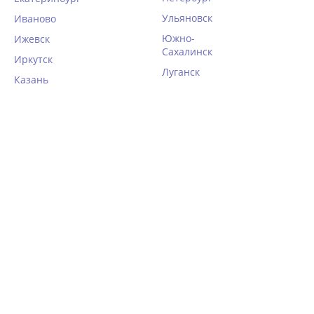
Ульяновск
Иваново
Южно-
Ижевск
Сахалинск
Иркутск
Луганск
Казань
Набор хлопковых трусов 2
Набор хлопковых трусов
шт. Key LPR 577 синий
Dim LES POCKETS COTON
4H01/3 джинс/крем/
сиреневый - 3 штуки
1 506
3 180
руб.
руб.