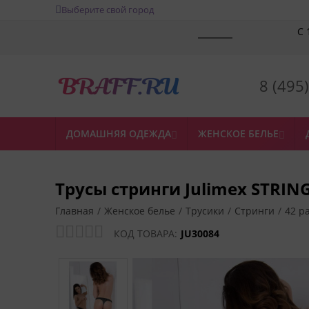
Выберите свой город
С 
8 (495
ДОМАШНЯЯ ОДЕЖДА
ЖЕНСКОЕ БЕЛЬЕ


Трусы стринги Julimex STRIN
Главная
/
Женское белье
/
Трусики
/
Стринги
/
42 р
КОД ТОВАРА:
JU30084