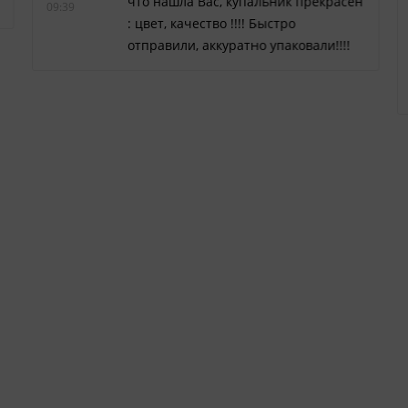
что нашла Вас, купальник прекрасен
09:39
: цвет, качество !!!! Быстро
отправили, аккуратно упаковали!!!!