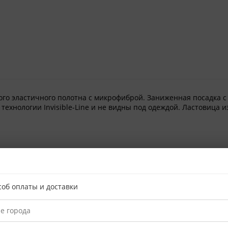
ого эластичного полотна с микрофиброй. Заниженная посадка с
ехнологии Invisible-Line и не видны под одеждой. Ластовица и
соб оплаты и доставки
30%