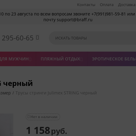
Контакты
Оплата
Доставка
10 по 23 августа по всем вопросам звоните +7(991)981-59-81 или
почту support@braff.ru
) 295-60-65

ДЛЯ МУЖЧИН
ПЛЯЖНЫЙ ОТДЫХ
ЭРОТИЧЕСКОЕ БЕЛЬ


G черный
азмер
/
Трусы стринги Julimex STRING черный
Нет в наличии

1 158
руб.