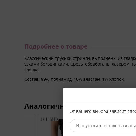
Подробнее о товаре
Классический трусики стринги, выполнены из гладк
узкими боковинками. Срезы обработаны лазером по т
хлопка.
Состав:
89% полиамид, 10% эластан, 1% хлопок.
Аналогичные модели
От вашего выбора зависит спо
30%