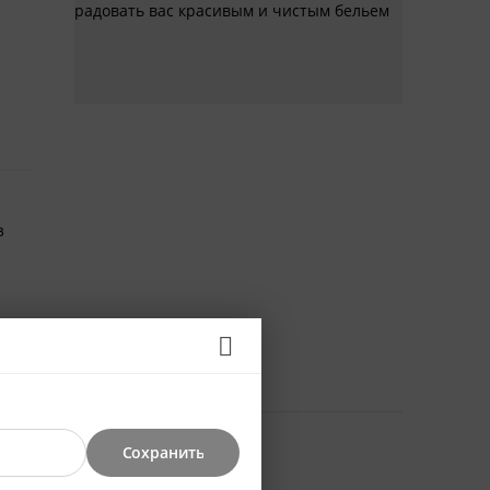
радовать вас красивым и чистым бельем
з
Сохранить
30%
30%