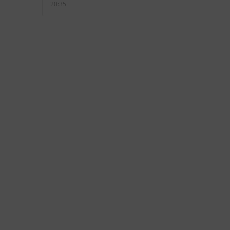
. к.
20:35
ьный
таких
к и
огда я
,
же
огла
 и за
робит,
тежка
.
. И
 по
Чистое
уть
 так.