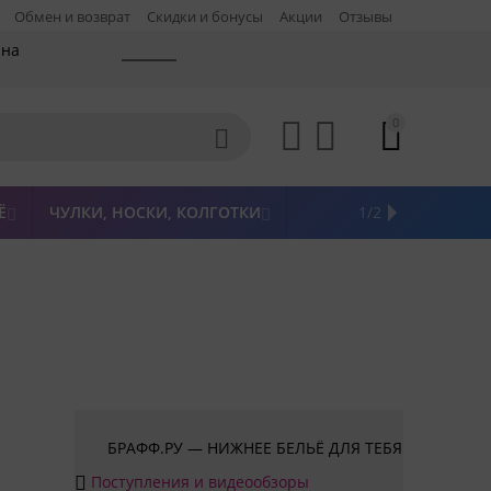
Обмен и возврат
Скидки и бонусы
Акции
Отзывы
 на
0




Ё
ЧУЛКИ, НОСКИ, КОЛГОТКИ
ЖЕНСКАЯ ОДЕЖДА
ПОСЛЕДНИЙ РАЗМЕР
НОВИНКИ
РАСПРОДАЖА
БРЕНДЫ
1/2



БРАФФ.РУ — НИЖНЕЕ БЕЛЬЁ ДЛЯ ТЕБЯ
Поступления и видеообзоры
