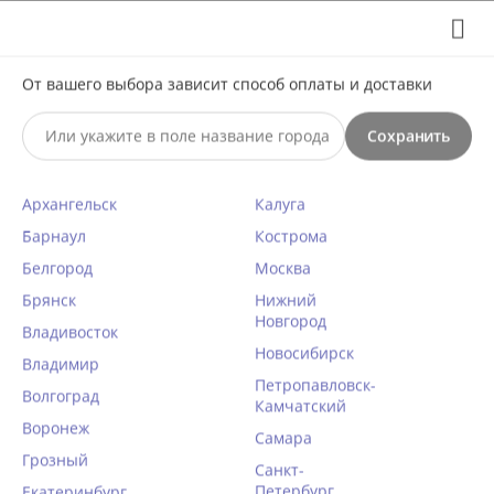
Выберите свой город
8 (495) 295-60-65

От вашего выбора зависит способ оплаты и доставки

Сохранить
0




КАТАЛОГ

Архангельск
Калуга
Барнаул
Кострома
Casmir (Польша)
Белгород
Москва
Брянск
Главная
/
Casmir (Польша)
Нижний
Новгород
Владивосток
Новосибирск
Владимир
Эротическое бельё
Петропавловск-
Волгоград
Сексуальные комплекты
Камчатский
Воронеж
Эротические боди
Самара
Сексуальные сорочки и
Грозный
Санкт-
бэби-доллы
Петербург
Екатеринбург