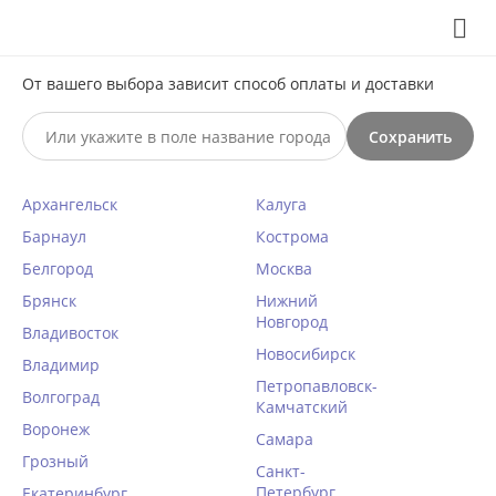
Выберите свой город
8 (495) 295-60-65

От вашего выбора зависит способ оплаты и доставки

Сохранить
0




КАТАЛОГ

Архангельск
Калуга
Чулки Gabriella 432 HOLLY 20
Барнаул
Кострома
den телесный
Белгород
Москва
Брянск
Нижний
Главная
/
Чулки, носки, колготки
/
Чулки
/
На силиконе
/
Новгород
Владивосток
Написать отзыв
Новосибирск
Владимир
КОД ТОВАРА:
GB10107
Петропавловск-
Волгоград
Камчатский
Воронеж
Самара
Грозный
Санкт-
Петербург
Екатеринбург