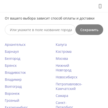
Выберите свой город
8 (495) 295-60-65

С 10 по 23 августа по всем вопросам звоните +7(991)981-
От вашего выбора зависит способ оплаты и доставки
59-81 или на почту support@braff.ru
Сохранить

Архангельск
Калуга
0




КАТАЛОГ

Барнаул
Кострома
Белгород
Москва
Мужские трусы слипы Key MPC
Брянск
Нижний
Новгород
944 серый
Владивосток
Новосибирск
Главная
Владимир
/
Для мужчин
/
Трусы
/
Слипы
/
Петропавловск-
Волгоград
Написать отзыв
Камчатский
Воронеж
КОД ТОВАРА:
KY51201
Самара
Грозный
Санкт-
Петербург
Екатеринбург