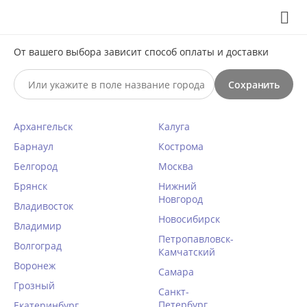
Выберите свой город
8 (495) 295-60-65

С 10 по 23 августа по всем вопросам звоните +7(991)981-
От вашего выбора зависит способ оплаты и доставки
59-81 или на почту support@braff.ru
Сохранить

Архангельск
Калуга
0




КАТАЛОГ

Барнаул
Кострома
Белгород
Москва
Шёлковая пижама с брюками
Брянск
Нижний
Новгород
Mia-Amore CARMINA 4846
Владивосток
изумрудный
Новосибирск
Владимир
Петропавловск-
Главная
/
Домашняя одежда
/
Волгоград
Камчатский
Воронеж
Написать отзыв
Женские пижамы, костюмы, комбинезоны
/
52 размер
/
Самара
Грозный
КОД ТОВАРА:
MA44195
Санкт-
Петербург
Екатеринбург