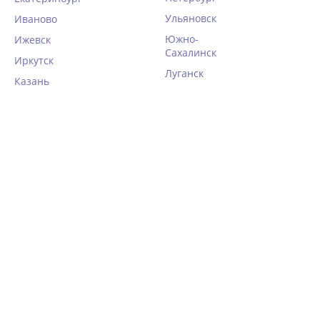
Женские пижамы,
Ульяновск
Иваново
костюмы, комбинезоны
Южно-
Ижевск

Сахалинск
Фильтры
Иркутск
Луганск
Казань
Сорочка из вискозы Donna
Сорочка на тонких
LIVIA PLUS powder pink
бретелях Donna ALLY
nightdress black