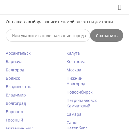
Выберите свой город
8 (495) 295-60-65

С 10 по 23 августа по всем вопросам звоните +7(991)981-
От вашего выбора зависит способ оплаты и доставки
59-81 или на почту support@braff.ru
Сохранить

Архангельск
Калуга
0




КАТАЛОГ

Барнаул
Кострома
Белгород
Москва
Брянск
Donna (Польша)
Нижний
Новгород
Владивосток
Новосибирск
Главная
/
Donna (Польша)
Владимир
Петропавловск-
Волгоград
Камчатский
Домашняя одежда
Воронеж
Самара
Халаты женские
Грозный
Санкт-
Ночные сорочки
Петербург
Екатеринбург