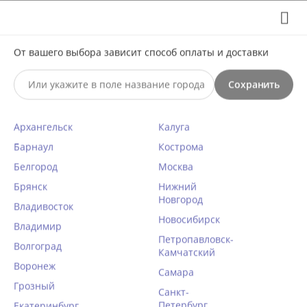
Выберите свой город
8 (495) 295-60-65

С 10 по 23 августа по всем вопросам звоните +7(991)981-
От вашего выбора зависит способ оплаты и доставки
59-81 или на почту support@braff.ru
Сохранить

Архангельск
Калуга
0




КАТАЛОГ

Барнаул
Кострома
Белгород
Москва
Пэстисы Chilirose 3329 NIPPLE
Брянск
Нижний
Новгород
COVERS розовый
Владивосток
Новосибирск
Главная
Владимир
/
Эротическое бельё
/
Аксессуары
/
Петропавловск-
Волгоград
Камчатский
Воронеж
КОД ТОВАРА:
PA-CR20088
Самара
Грозный
Санкт-
Петербург
Екатеринбург