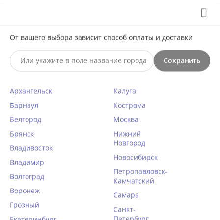
Выберите свой город
8 (495) 295-60-65

С 10 по 23 августа по всем вопросам звоните +7(991)981-
От вашего выбора зависит способ оплаты и доставки
59-81 или на почту support@braff.ru
Сохранить

Архангельск
Калуга
0




КАТАЛОГ

Барнаул
Кострома
Белгород
Москва
Закрытый купальник Jantzen
Брянск
Нижний
Новгород
JZ25206M
Владивосток
Новосибирск
Главная
Владимир
/
Пляжный отдых
/
Купальники
/
Слитные
/
Петропавловск-
Волгоград
Написать отзыв
50 размер
/
Камчатский
Воронеж
КОД ТОВАРА:
JZ10296
Самара
Грозный
Санкт-
Петербург
Екатеринбург