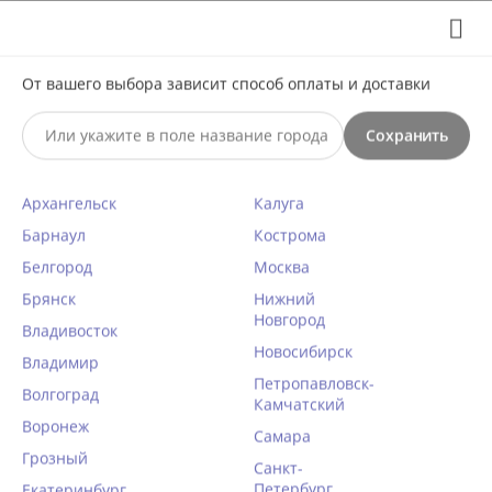
Выберите свой город
8 (495) 295-60-65

С 10 по 23 августа по всем вопросам звоните +7(991)981-
От вашего выбора зависит способ оплаты и доставки
59-81 или на почту support@braff.ru
Сохранить

Архангельск
Калуга
0




КАТАЛОГ

Барнаул
Кострома
Белгород
Москва
Пляжный бюстгальтер Ysabel
Брянск
Нижний
Новгород
Mora BURANO 82967
Владивосток
Новосибирск
Главная
Владимир
/
Пляжный отдых
/
Купальники
/
Петропавловск-
Волгоград
Написать отзыв
Верх купальника
/
Камчатский
Воронеж
КОД ТОВАРА:
YM22037
Самара
Грозный
Санкт-
Петербург
Екатеринбург