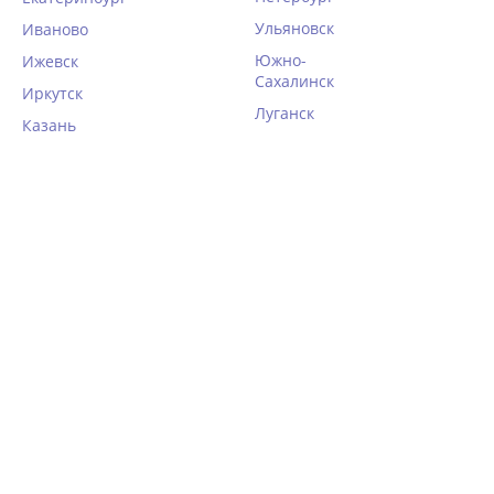
бэби-доллы
Сексуальное белье
Ульяновск
Иваново
Сексуальные ножки
Трусики
Южно-
Ижевск
Кружевное боди
Сахалинск
Иркутск
Ещё
Луганск
Казань
Женская одежда
Пляжный отдых
Одежда для фитнеса
Купальники
Женское боди, блузки
Одежда для пляжа
Футболки
Домашняя одежда
Последний размер
Халаты женские
Ночные сорочки
Женские пижамы,
костюмы, комбинезоны
Домашние платья и
туники
Женские брюки и шорты