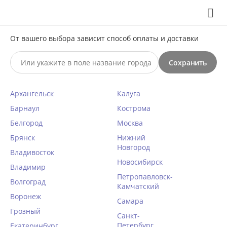
Выберите свой город
8 (495) 295-60-65

С 10 по 23 августа по всем вопросам звоните +7(991)981-
От вашего выбора зависит способ оплаты и доставки
59-81 или на почту support@braff.ru
Сохранить

Архангельск
Калуга
0




КАТАЛОГ

Барнаул
Кострома
Белгород
Москва
Брянск
Sielei (Италия)
Нижний
Новгород
Владивосток
Новосибирск
Главная
/
Sielei (Италия)
Владимир
Петропавловск-
Волгоград
Камчатский
Женское белье
Эротическое бельё
Воронеж
Самара
Бюстгальтеры
Эротические боди
Грозный
Санкт-
Комплекты белья
Сексуальные сорочки и
Петербург
Екатеринбург