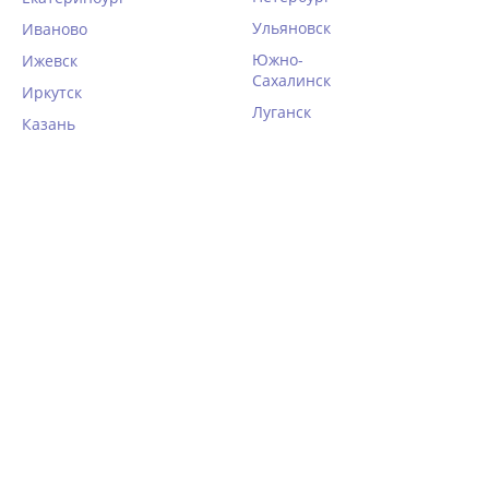

Ульяновск
Иваново
Фильтры
Южно-
Ижевск
Сахалинск
Иркутск
Луганск
Казань
Сорочка с коротким
Хлопковый комплект с
рукавом Very Neat ПАЛЬМА
шортами Very Neat
Е10068 тёмно-синий
ПАЛЬМА Е20195 кремовый
3 570
4 081
руб.
руб.