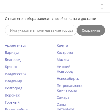
Выберите свой город
8 (495) 295-60-65

От вашего выбора зависит способ оплаты и доставки

Сохранить
0




КАТАЛОГ

Архангельск
Калуга
Барнаул
Кострома
Very Neat (Россия)
Белгород
Москва
Брянск
Главная
/
Very Neat (Россия)
Нижний
Новгород
Владивосток
Новосибирск
Владимир
Домашняя одежда
Петропавловск-
Волгоград
Халаты женские
Камчатский
Воронеж
Ночные сорочки
Самара
Женские пижамы,
Грозный
Санкт-
костюмы, комбинезоны
Петербург
Екатеринбург