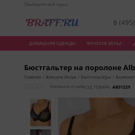
Выберите свой город
8 (495
ДОМАШНЯЯ ОДЕЖДА
ЖЕНСКОЕ БЕЛЬЕ


Бюстгальтер на поролоне Alb
Главная
/
Женское белье
/
Бюстгальтеры
/
Балконет
Написать отзыв
КОД ТОВАРА:
AB31229