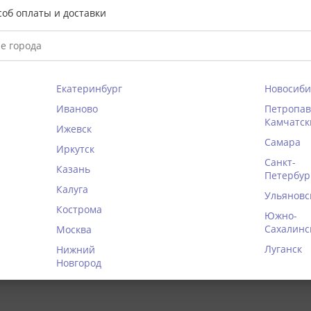
соб оплаты и доставки
Екатеринбург
Новосиби
Иваново
Петропав
Камчатск
Ижевск
Самара
Иркутск
Санкт-
Казань
Петербур
Калуга
Ульяновс
Кострома
Южно-
Сахалинс
Москва
о ваше мнение о товаре
Луганск
Нижний
Новгород