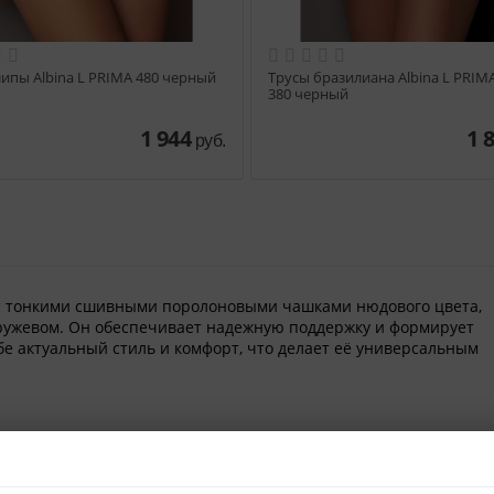
липы Albina L PRIMA 480 черный
Трусы бразилиана Albina L PRIM
380 черный
1 944
1 
руб.
 с тонкими сшивными поролоновыми чашками нюдового цвета,
ужевом. Он обеспечивает надежную поддержку и формирует
бе актуальный стиль и комфорт, что делает её универсальным
к