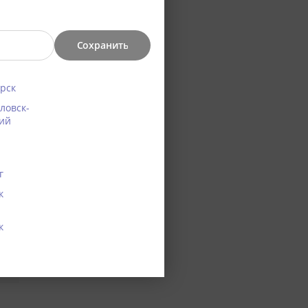
Сохранить
рск
ловск-
ий
г
к
к