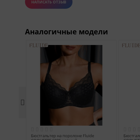
НАПИСАТЬ ОТЗЫВ
Аналогичные модели

iq
Бюстгальтер на поролоне Fluide
Бюстгал