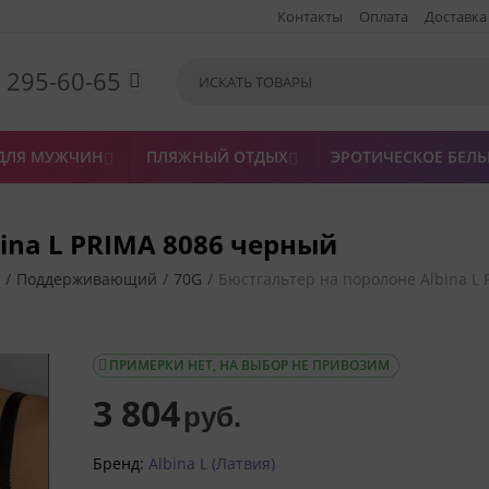
Контакты
Оплата
Доставка
) 295-60-65

ДЛЯ МУЖЧИН
ПЛЯЖНЫЙ ОТДЫХ
ЭРОТИЧЕСКОЕ БЕЛЬ


ina L PRIMA 8086 черный
/
Поддерживающий
/
70G
/
Бюстгальтер на поролоне Albina L
ПРИМЕРКИ НЕТ, НА ВЫБОР НЕ ПРИВОЗИМ

3 804
руб.
Бренд:
Albina L (Латвия)