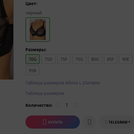
Цвет:
черный
Размеры:
70G
75D
75F
75G
80G
85F
90E
95B
Таблица размеров Albina L (Латвия)
Таблица размеров
Количество:
−
+
КУПИТЬ
TELEGRAM *