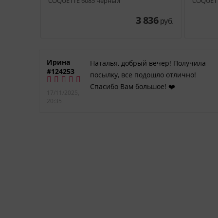
COQUETTE 6085 черный
COQUETT
 976
3 836
руб.
руб.
Ирина
Наталья, добрый вечер! Получила
#124253
DIM
посылку, все подошло отлично!
Спасибо Вам большое! ❤️
17/11/2025,
. к.
20:35
ьный
таких
к и
огда я
,
же
огла
 и за
робит,
тежка