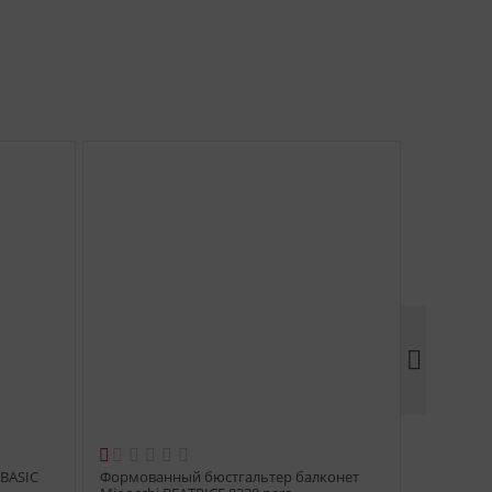


 BASIС
Формованный бюстгальтер балконет
Формован