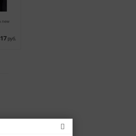
A new
817
руб.