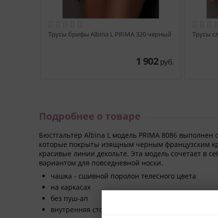
Трусы брифы Albina L PRIMA 320 черный
Трусы с
1 902
руб.
Подробнее о товаре
Бюстгальтер Albina L модель PRIMA 8086 выполнен
которые покрыты изящным черным французским кр
красивые линии декольте. Эта модель сочетает в се
вариантом для повседневной носки.
чашка - сшивной поролон телесного цвета
на каркасах
без пуш-ап
внутренняя сторона чашки до половины - хлопо