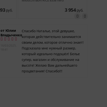
Mioocchi BEATRICE 8338 nero
Mioocchi 
693
3 954
руб.
руб.
от Юлии
Елена
Спасибо Наталье, этой девушке,
Владыченко
Егоро
которая действительно занимается
своим делом, которое отлично знает!
16/03/2025,
15/02/2
Подсказала мне нужный размер,
18:41
14:48
который идеально подошёл! Белье
супер, магазин и обслуживание на
высоте! Желаю Вам дальнейшего
процветания! Спасибо!!!