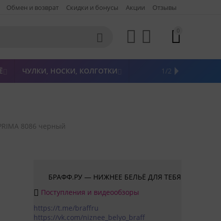
Обмен и возврат
Скидки и бонусы
Акции
Отзывы
0




Ё
ЧУЛКИ, НОСКИ, КОЛГОТКИ
ЖЕНСКАЯ ОДЕЖДА
ПОСЛЕДНИЙ РАЗМЕР
НОВИНКИ
РАСПРОДАЖА
БРЕНДЫ
1/2



 PRIMA 8086 черный
БРАФФ.РУ — НИЖНЕЕ БЕЛЬЁ ДЛЯ ТЕБЯ
Поступления и видеообзоры

https://t.me/braffru
https://vk.com/niznee_belyo_braff