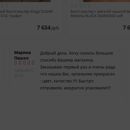
ой бюстгальтер Kinga SUGAR
Бюстгальтер с мягкой чашкой Be
10-SC графит
Misteria BLACK DIAMOND soft
7 634
7 
руб.
Марина
Добрый день. Хочу сказать большое
Пашко
спасибо Вашему магазину.
Заказываю первый раз и очень рада
24/05/2025,
что нашла Вас, купальник прекрасен
09:39
: цвет, качество !!!! Быстро
отправили, аккуратно упаковали!!!!