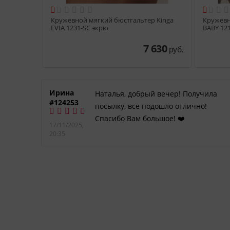


а и сетки
Кружевной мягкий бюстгальтер Kinga
Кружевн
EVIA 1231-SC экрю
BABY 12
 686
7 630
руб.
руб.
Ирина
Наталья, добрый вечер! Получила
#124253
DIM
посылку, все подошло отлично!
Спасибо Вам большое! ❤️
17/11/2025,
. к.
20:35
ьный
таких
к и
огда я
,
же
огла
 и за