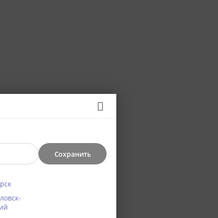
и,
Сохранить
рск
ловск-
ий