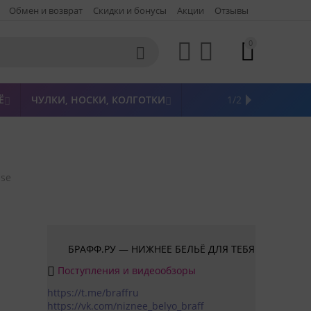
Обмен и возврат
Скидки и бонусы
Акции
Отзывы
0




Ё
ЧУЛКИ, НОСКИ, КОЛГОТКИ
ЖЕНСКАЯ ОДЕЖДА
ПОСЛЕДНИЙ РАЗМЕР
НОВИНКИ
РАСПРОДАЖА
БРЕНДЫ
1/2



sse
БРАФФ.РУ — НИЖНЕЕ БЕЛЬЁ ДЛЯ ТЕБЯ
Поступления и видеообзоры

https://t.me/braffru
https://vk.com/niznee_belyo_braff