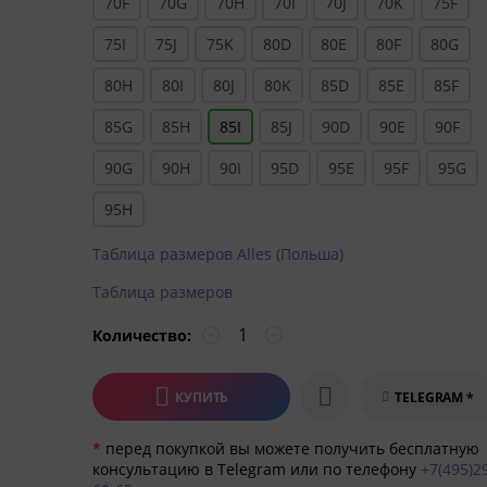
70F
70G
70H
70I
70J
70K
75F
75I
75J
75K
80D
80E
80F
80G
80H
80I
80J
80K
85D
85E
85F
85G
85H
85I
85J
90D
90E
90F
90G
90H
90I
95D
95E
95F
95G
95H
Таблица размеров Alles (Польша)
Таблица размеров
Количество:
−
+
КУПИТЬ
TELEGRAM *
*
перед покупкой вы можете получить бесплатную
консультацию в Telegram или по телефону
+7(495)2