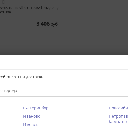
азилиана Alles CHIARA brazyliany
mousse
3 406
руб.
t-have для городских модниц, идеален для любого образа.
ии с эластчиной сеточкой выглядит женственно и элегантно.
соб оплаты и доставки
ъемные стрэп-ленты позволяют экспериментировать с образам
азия никогда не помешает.
елеграм-канале @braffru (перейти к просмотру)
енением
Екатеринбург
Новосиби
Иваново
Петропав
еткой в тон
Камчатск
Ижевск