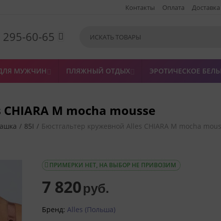
Контакты
Оплата
Доставка
) 295-60-65

ДЛЯ МУЖЧИН
ПЛЯЖНЫЙ ОТДЫХ
ЭРОТИЧЕСКОЕ БЕЛЬ


s CHIARA M mocha mousse
чашка
/
85I
/
Бюстгальтер кружевной Alles CHIARA M mocha mou
ПРИМЕРКИ НЕТ, НА ВЫБОР НЕ ПРИВОЗИМ

7 820
руб.
Бренд:
Alles (Польша)