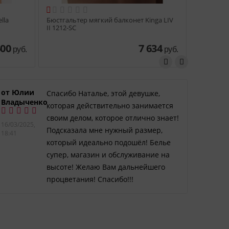

lla
Бюстгальтер мягкий балконет Kinga LIV
Мягкий б
II 1212-SC
SHAPE SE
600
7 634
руб.
руб.
от Юлии
Елена
Спасибо Наталье, этой девушке,
Владыченко
Егоро
которая действительно занимается
своим делом, которое отлично знает!
16/03/2025,
15/02/2
Подсказала мне нужный размер,
18:41
14:48
который идеально подошёл! Белье
супер, магазин и обслуживание на
высоте! Желаю Вам дальнейшего
процветания! Спасибо!!!