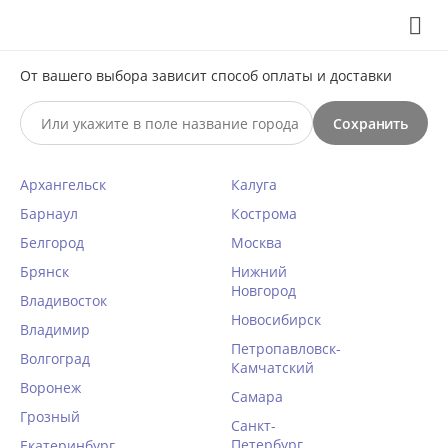
Выберите свой город
8 (495) 295-60-65

От вашего выбора зависит способ оплаты и доставки

Сохранить
0




КАТАЛОГ

Архангельск
Калуга
Бюстгальтер с подкроем Fluide
Барнаул
Кострома
AURELIA 7058 пион/молоко
Белгород
Москва
Брянск
Нижний
Главная
/
Женское белье
/
Бюстгальтеры
/
Мягкая чашка
Новгород
Владивосток
Написать отзыв
/
75E
/
Новосибирск
Владимир
КОД ТОВАРА:
FL12772
Петропавловск-
Волгоград
Камчатский
Воронеж
Самара
Грозный
Санкт-
Петербург
Екатеринбург