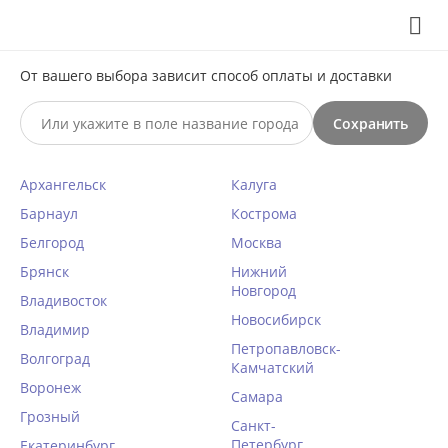
Выберите свой город
8 (495) 295-60-65

С 10 по 23 августа по всем вопросам звоните +7(991)981-
От вашего выбора зависит способ оплаты и доставки
59-81 или на почту support@braff.ru
Сохранить

Архангельск
Калуга
0




КАТАЛОГ

Барнаул
Кострома
Белгород
Москва
Бюстгальтер-невидимка Julimex
Брянск
Нижний
Новгород
BS-05 WOW черный
Владивосток
Новосибирск
Главная
Владимир
/
Женское белье
/
Бюстгальтеры
/
Невидимка
/
Петропавловск-
Волгоград
Написать отзыв
Камчатский
Воронеж
КОД ТОВАРА:
JU10062
Самара
Грозный
Санкт-
Петербург
Екатеринбург