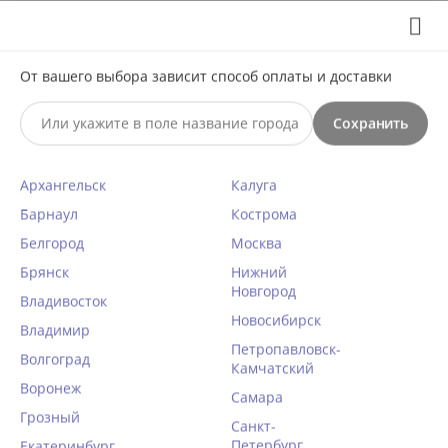
Выберите свой город
8 (495) 295-60-65

От вашего выбора зависит способ оплаты и доставки

Сохранить
0




КАТАЛОГ

Архангельск
Калуга
Бюстгальтер пуш-ап гель
Барнаул
Кострома
Mioocchi SCARLETT 8330 nero
Белгород
Москва
Брянск
Нижний
Главная
/
Женское белье
/
Бюстгальтеры
/
Пуш-ап
/
Новгород
Владивосток
Написать отзыв
Бабочка с корректорами
/
80C
/
Новосибирск
Владимир
КОД ТОВАРА:
MI42193
Петропавловск-
Волгоград
Камчатский
Воронеж
Самара
Грозный
Санкт-
Петербург
Екатеринбург