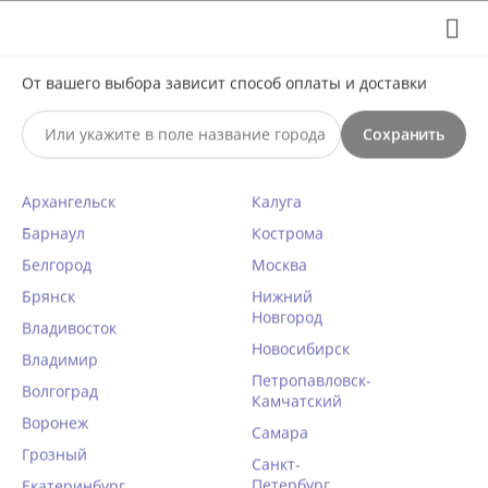
Выберите свой город
8 (495) 295-60-65

С 10 по 23 августа по всем вопросам звоните +7(991)981-
От вашего выбора зависит способ оплаты и доставки
59-81 или на почту support@braff.ru
Сохранить

Архангельск
Калуга
0




КАТАЛОГ

Барнаул
Кострома
Белгород
Москва
Брянск
Хлопковые трусы 52 размер
Нижний
Новгород
Владивосток
Новосибирск
Главная
/
Женское белье
/
Трусики
/
Хлопковые трусы
/
Владимир
Петропавловск-
52 размер
Волгоград
Камчатский

Фильтры
Воронеж
Самара
Грозный
Санкт-
Петербург
Екатеринбург