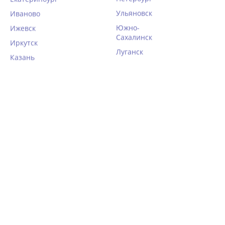
Ульяновск
Иваново
Южно-
Ижевск
Сахалинск
Иркутск
Луганск
Казань
Набор высоких слипов 2
Набор высоких слипов 2
шт. Key LPF 112 бежевый
шт. Key LPF 112 капучино
1 882
1 882
руб.
руб.