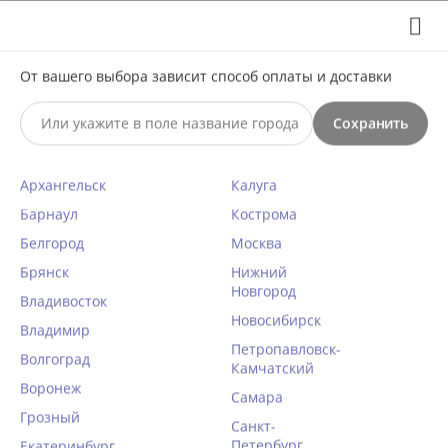
Выберите свой город
8 (495) 295-60-65

С 10 по 23 августа по всем вопросам звоните +7(991)981-
От вашего выбора зависит способ оплаты и доставки
59-81 или на почту support@braff.ru
Сохранить

Архангельск
Калуга
0




КАТАЛОГ

Барнаул
Кострома
Белгород
Москва
Трусы слипы Julimex PEARL
Брянск
Нижний
Новгород
малина
Владивосток
Новосибирск
Главная
Владимир
/
Женское белье
/
Трусики
/
Слипы
/
42 размер
/
Петропавловск-
Волгоград
Камчатский
Воронеж
КОД ТОВАРА:
JU30314
Самара
Грозный
Санкт-
Петербург
Екатеринбург