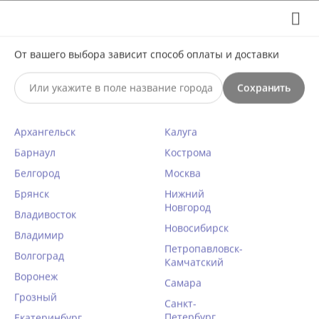
Выберите свой город
8 (495) 295-60-65

С 10 по 23 августа по всем вопросам звоните +7(991)981-
От вашего выбора зависит способ оплаты и доставки
59-81 или на почту support@braff.ru
Сохранить

Архангельск
Калуга
0




КАТАЛОГ

Барнаул
Кострома
Белгород
Москва
Трусы слипы с завышенной
Брянск
Нижний
Новгород
талией Nikol Djumon 151 31
Владивосток
черный
Новосибирск
Владимир
Петропавловск-
Главная
/
Женское белье
/
Трусики
/
Слипы
/
52 размер
/
Волгоград
Камчатский
Воронеж
Написать отзыв
Самара
Грозный
КОД ТОВАРА:
ND10471
Санкт-
Петербург
Екатеринбург