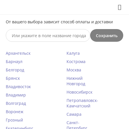
Выберите свой город
8 (495) 295-60-65

С 10 по 23 августа по всем вопросам звоните +7(991)981-
От вашего выбора зависит способ оплаты и доставки
59-81 или на почту support@braff.ru
Сохранить

Архангельск
Калуга
0




КАТАЛОГ

Барнаул
Кострома
Белгород
Москва
Кружевной комплект Mioocchi
Брянск
Нижний
Новгород
LEA 774343 пуш-ап и
Владивосток
бразилиана nero/nudo
Новосибирск
Владимир
Петропавловск-
Главная
/
Женское белье
/
Комплекты белья
/
Волгоград
Камчатский
Воронеж
Написать отзыв
Самара
Грозный
КОД ТОВАРА:
MI21225
Санкт-
Петербург
Екатеринбург