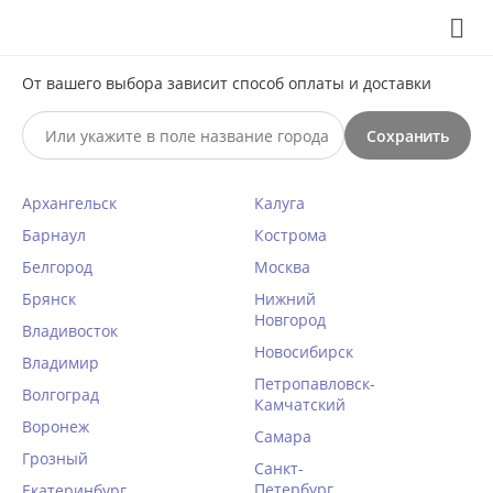
Выберите свой город
8 (495) 295-60-65

От вашего выбора зависит способ оплаты и доставки

Сохранить
0




КАТАЛОГ

Архангельск
Калуга
Трусики бразилиана Mioocchi
Барнаул
Кострома
ORNELLA 8291 latte di cocco
Белгород
Москва
Брянск
Нижний
Главная
/
Женское белье
/
Трусики
/
Бразилиана
/
Новгород
Владивосток
Написать отзыв
42 размер
/
Новосибирск
Владимир
КОД ТОВАРА:
MI32325
Петропавловск-
Волгоград
Камчатский
Воронеж
45%
Самара
Грозный
Санкт-
Петербург
Екатеринбург